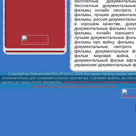
бесплатные, документал
бесплатные документальны
фильмы онлайн смотреть б
фильмы, лучшие документал
фильмы, россия документаль
в хорошем качестве, док
документальные фильмы онла
фильмы, онлайн хорошего 
лучшие документальные филь
фильмы про войну, фильмы 
документальные, смотреть
фильмы, документальные ф
фильм мировая война, и
документальный фильм афга
украинские документальные 
Copyright by Dokumental-Film.AT.UA/ © 2026 Все видео файлы представл
исключительно для ознакомительного просмотра. Скачивая файлы, вы обяз
удалить их сразу после просмотра.
Документальное кино
,
документальные 
смотреть бесплатные документальные фильмы