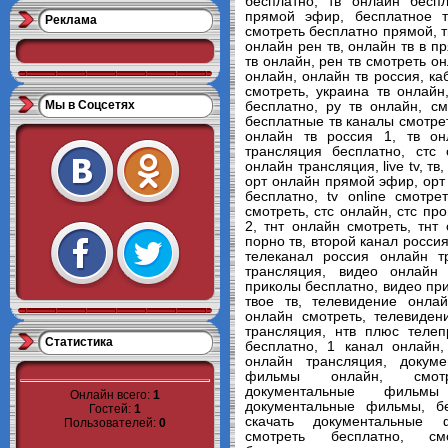
бесплатно, тв онлайн бесп
прямой эфир, бесплатное 
Реклама
смотреть бесплатно прямой, т
онлайн рен тв, онлайн тв в п
тв онлайн, рен тв смотреть он
онлайн, онлайн тв россия, ка
смотреть, украина тв онлайн
Мы в Cоцсетях
бесплатно, ру тв онлайн, с
бесплатные тв каналы смотрет
онлайн тв россия 1, тв он
трансляция бесплатно, стс
онлайн трансляция, live tv, тв
орт онлайн прямой эфир, орт о
бесплатно, tv online смотре
смотреть, стс онлайн, стс пр
2, тнт онлайн смотреть, тнт
порно тв, второй канал росси
телеканал россия онлайн т
трансляция, видео онлайн 
приколы бесплатно, видео при
твое тв, телевидение онлай
онлайн смотреть, телевиден
трансляция, нтв плюс телеп
Статистика
бесплатно, 1 канал онлайн,
онлайн трансляция, докум
фильмы онлайн, смотр
документальные фильмы
Онлайн всего:
1
документальные фильмы, б
Гостей:
1
скачать документальные
Пользователей:
0
смотреть бесплатно, см