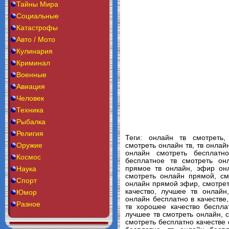
Тайны Мира
Социальные
Катастрофы
Авто / Мото
Кулинария
Криминал
Военные
Авиация
Человек
Техника
Рыбалка
Религия
Теги: онлайн тв смотреть
Оружие
смотреть онлайн тв, тв онлай
онлайн смотреть бесплатно
Космос
бесплатное тв смотреть он
Наука
прямое тв онлайн, эфир онл
смотреть онлайн прямой, см
Спорт
онлайн прямой эфир, смотрет
качество, лучшее тв онлайн
Юмор
онлайн бесплатно в качестве
Разное
тв хорошее качество беспла
лучшее тв смотреть онлайн, 
смотреть бесплатно качестве 