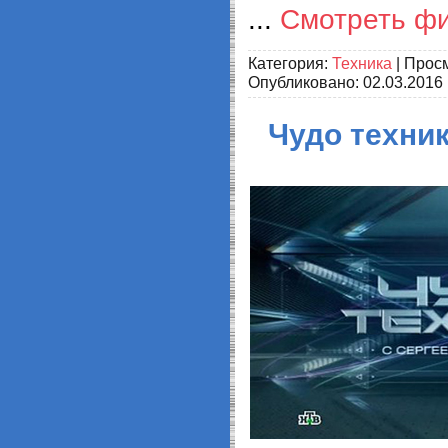
...
Смотреть ф
Категория:
Техника
| Просм
Опубликовано:
02.03.2016
Чудо техник