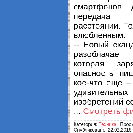
смартфонов 
передача
расстоянии. Т
влюбленным.
-- Новый сканд
разоблачае
которая зар
опасность пи
кое-что еще --
удивительн
изобретений со
...
Смотреть ф
Категория:
Техника
| Просм
Опубликовано:
22.02.2016