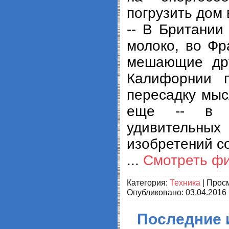
погрузить дом 
-- В Британии
молоко, во Фр
мешающие дру
Калифорнии 
пересадку мысл
еще -- в г
удивительн
изобретений со
...
Смотреть ф
Категория:
Техника
| Просм
Опубликовано:
03.04.2016
Последние из