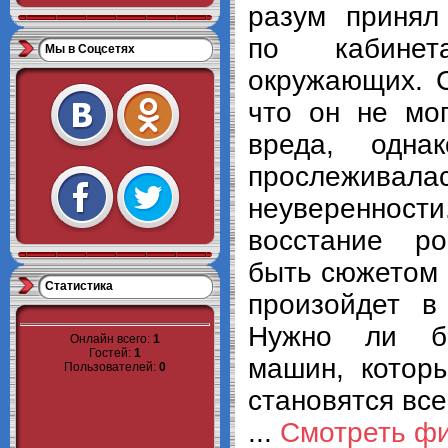
разум принял
по кабине
Мы в Cоцсетях
окружающих. С
что он не мог
вреда, одна
прослежи
неувереннос
восстание ро
быть сюжетом 
Статистика
произойдет в
Нужно ли бо
Онлайн всего:
1
Гостей:
1
машин, котор
Пользователей:
0
становятся вс
...
Смотреть ф