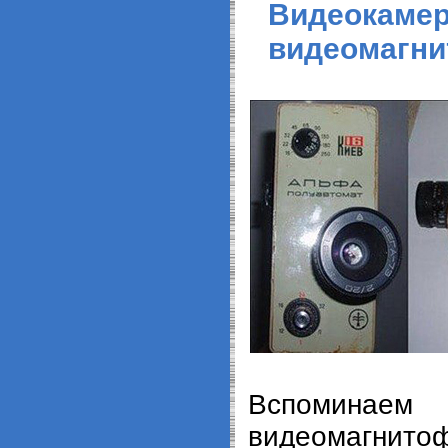
Видеокаме
видеомагни
Вспомина
видеомагнито