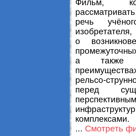
Фильм, к
рассматривать
речь учёно
изобретателя
о возникнов
промежуточных
а также 
преимуществ
рельсо-стру
перед сущ
перспективн
инфраструкту
комплексами.
...
Смотреть ф