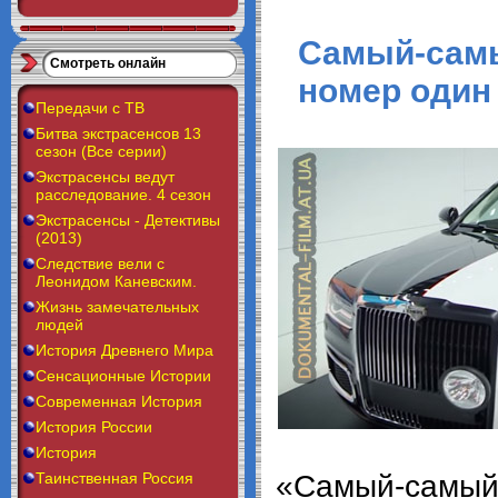
Самый-сам
Смотреть онлайн
номер один 
Передачи с ТВ
Битва экстрасенсов 13
сезон (Все серии)
Экстрасенсы ведут
расследование. 4 сезон
Экстрасенсы - Детективы
(2013)
Следствие вели с
Леонидом Каневским.
Жизнь замечательных
людей
История Древнего Мира
Сенсационные Истории
Современная История
История России
История
Таинственная Россия
«Самый-сам