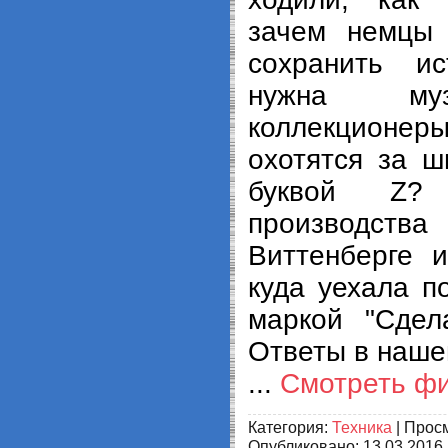
зачем немцы 
сохранить и
нужна му
коллекцион
охотятся за 
буквой Z?
производств
Виттенберге 
куда уехала п
маркой "Сдел
Ответы в наше
...
Смотреть ф
Категория:
Техника
| Просм
Опубликовано:
13.03.2016