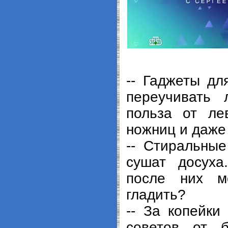
-- Гаджеты дл
переучивать
польза от ле
ножниц и даже
-- Стиральны
сушат досуха
после них м
гладить?
-- За копейки 
советов от 