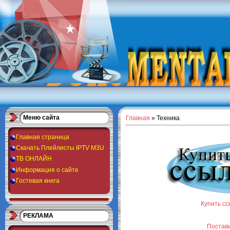
Меню сайта
Главная
»
Техника
Главная страница
Скачать Плейлисты IPTV M3U
ТВ ОНЛАЙН
Информация о сайте
Гостевая книга
Купить сс
РЕКЛАМА
Постави