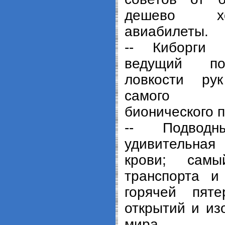
дешево хо
авиабилеты.
-- Киборги 
ведущий по
ловкости ру
самого с
бионического п
-- Подводны
удивительная 
крови; сам
транспорта и
горячей пяте
открытий и из
мира.