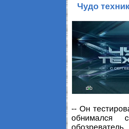
Чудо техник
-- Он тестиров
обнимался 
обозревате