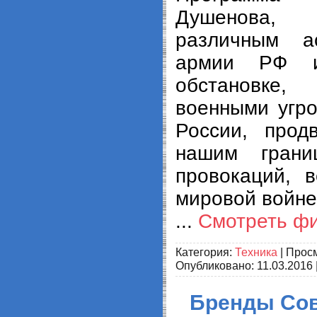
Душенова,
различным а
армии РФ и
обстановке
военными угро
России, про
нашим грани
провокаций, 
мировой войн
...
Смотреть ф
Категория:
Техника
| Просм
Опубликовано:
11.03.2016
Бренды Сов