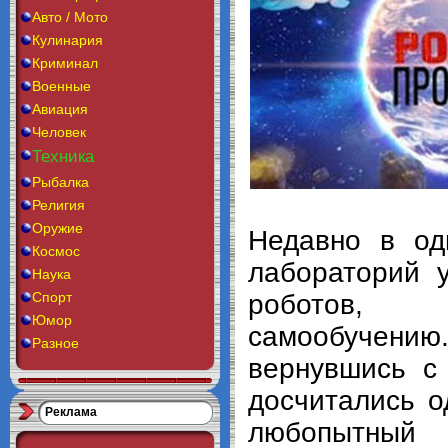
Авто / Мото
Кулинария
Криминал
Военные
Авиация
Человек
Техника
Рыбалка
Религия
Оружие
Недавно в од
Космос
лабораторий 
Наука
Спорт
роботов,
Юмор
самообуче
Разное
вернувшись с
досчитались о
Реклама
любопытный