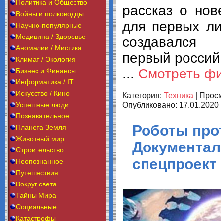
Политика и Общество
рассказ о но
Войны и полководцы
для первых ли
Научно-популярные
Медицина / Здоровье
создавался
Аномалии / Мистика
первый россий
Климат / Экология
...
Смотреть ф
Бизнес и Финансы
Информатика / IT
Искусство / Кино
Категория:
Техника
| Просм
Опубликовано:
17.01.2020
Успешные люди
Познавательное
Роботы прот
Планета Земля
Животный мир
Документа
Строительство
спецпроект
Неопознанное
Путешествия
Вокруг света
Тайны Мира
Социальные
Катастрофы