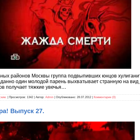
льных районов Москвы группа подвыпивших юнцов хулигани
данно один молодой парень выхватывает странную на вид 
нов получает тяжкие увечья…
ским.
| Просмотров: 1342 | Автор:
Admin
| Опубликовано:
28.07.2012
|
Комментарии (0)
а! Выпуск 27.