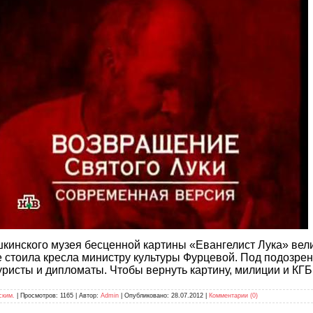
кинского музея бесценной картины «Евангелист Лука» вел
не стоила кресла министру культуры Фурцевой. Под подозр
уристы и дипломаты. Чтобы вернуть картину, милиции и КГ
ским.
| Просмотров: 1165 | Автор:
Admin
| Опубликовано:
28.07.2012
|
Комментарии (0)