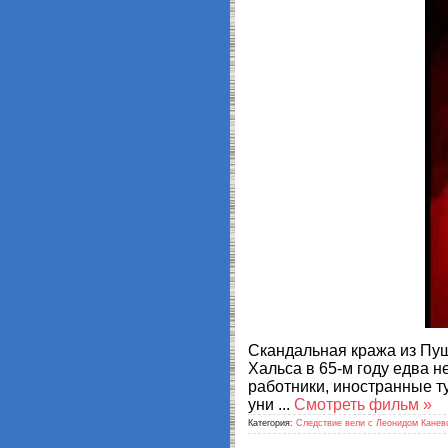
Скандальная кража из Пуш
Хальса в 65-м году едва 
работники, иностранные т
уни
...
Смотреть фильм »
Категория:
Следствие вели с Леонидом Канев