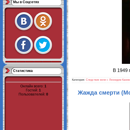
Мы в Cоцсетях
В 1949 
Статистика
Категория:
Следствие вели с Леонидом Канев
Онлайн всего:
1
Гостей:
1
Жажда смерти (Мс
Пользователей:
0