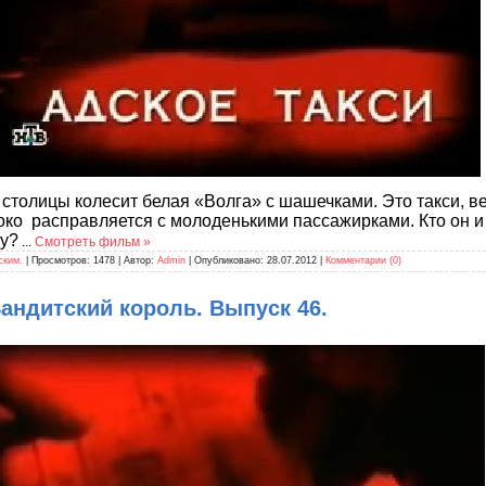
 столицы колесит белая «Волга» с шашечками. Это такси, в
ко расправляется с молоденькими пассажирками. Кто он и
ду?
...
Смотреть фильм »
ским.
| Просмотров: 1478 | Автор:
Admin
| Опубликовано:
28.07.2012
|
Комментарии (0)
андитский король. Выпуск 46.