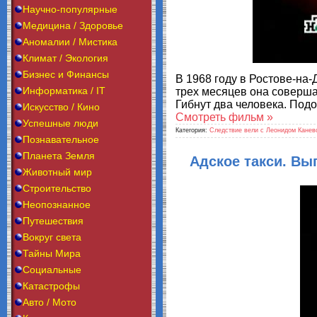
Научно-популярные
Медицина / Здоровье
Аномалии / Мистика
Климат / Экология
Бизнес и Финансы
В 1968 году в Ростове-на
Информатика / IT
трех месяцев она соверша
Гибнут два человека. Под
Искусство / Кино
Смотреть фильм »
Успешные люди
Категория:
Следствие вели с Леонидом Канев
Познавательное
Планета Земля
Адское такси. Вып
Животный мир
Строительство
Неопознанное
Путешествия
Вокруг света
Тайны Мира
Социальные
Катастрофы
Авто / Мото