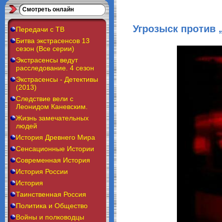
Смотреть онлайн
Угрозыск против 
Передачи с ТВ
Битва экстрасенсов 13
сезон (Все серии)
Экстрасенсы ведут
расследование. 4 сезон
Экстрасенсы - Детективы
(2013)
Следствие вели с
Леонидом Каневским.
Жизнь замечательных
людей
История Древнего Мира
Сенсационные Истории
Современная История
История России
История
Таинственная Россия
Политика и Общество
Войны и полководцы