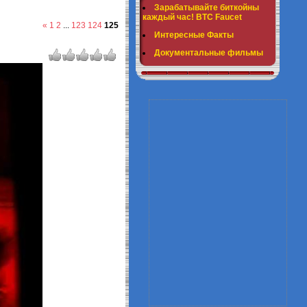
Зарабатывайте биткойны
каждый час! BTC Faucet
«
1
2
...
123
124
125
Интересные Факты
Документальные фильмы