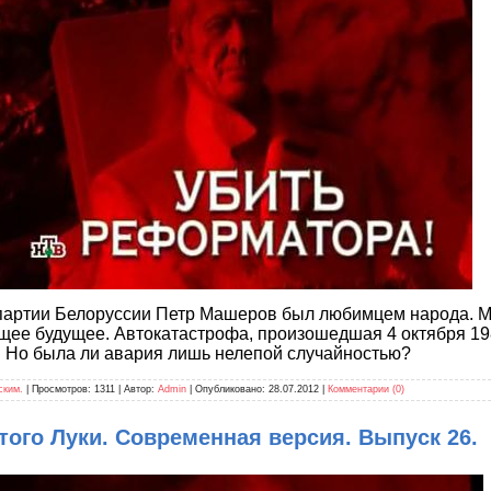
партии Белоруссии Петр Машеров был любимцем народа. М
щее будущее. Автокатастрофа, произошедшая 4 октября 19
и. Но была ли авария лишь нелепой случайностью?
ским.
| Просмотров: 1311 | Автор:
Admin
| Опубликовано:
28.07.2012
|
Комментарии (0)
ого Луки. Современная версия. Выпуск 26.