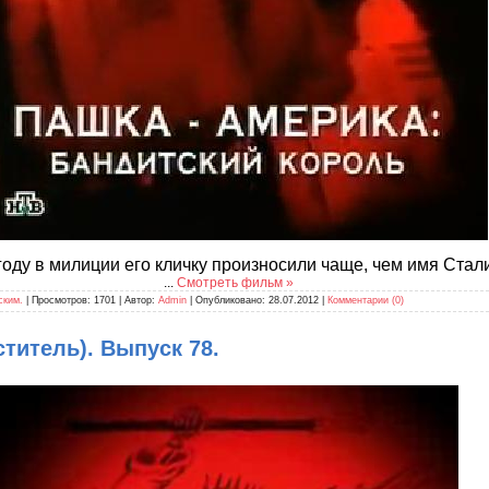
году в милиции его кличку произносили чаще, чем имя Стал
...
Смотреть фильм »
ским.
| Просмотров: 1701 | Автор:
Admin
| Опубликовано:
28.07.2012
|
Комментарии (0)
титель). Выпуск 78.