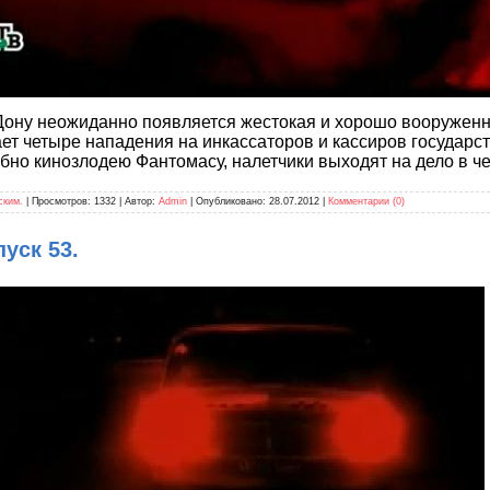
-Дону неожиданно появляется жестокая и хорошо вооруженн
ет четыре нападения на инкассаторов и кассиров государс
обно кинозлодею Фантомасу, налетчики выходят на дело в 
ским.
| Просмотров: 1332 | Автор:
Admin
| Опубликовано:
28.07.2012
|
Комментарии (0)
уск 53.