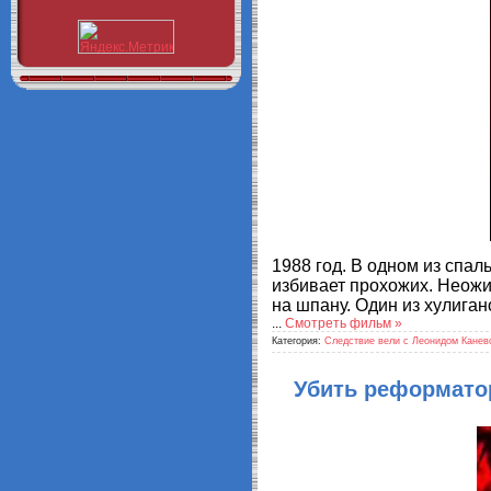
1988 год. В одном из спа
избивает прохожих. Неожи
на шпану. Один из хулига
...
Смотреть фильм »
Категория:
Следствие вели с Леонидом Канев
Убить реформатор