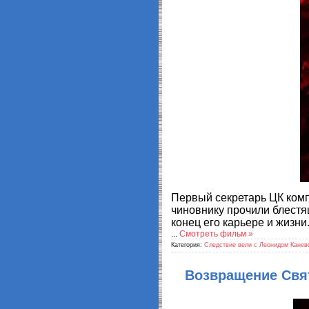
Первый секретарь ЦК ком
чиновнику прочили блестя
конец его карьере и жизн
...
Смотреть фильм »
Категория:
Следствие вели с Леонидом Канев
Возвращение Свят