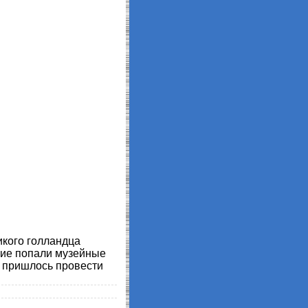
икого голландца
ение попали музейные
Б пришлось провести