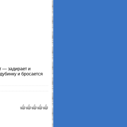
т — задирает и
дубинку и бросается