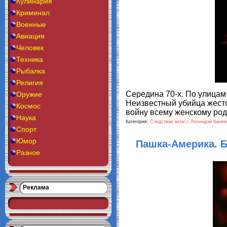
Кулинария
Криминал
Военные
Авиация
Человек
Техника
Рыбалка
Религия
Середина 70-х. По улицам
Оружие
Неизвестный убийца жесто
Космос
войну всему женскому ро
Наука
Категория:
Следствие вели с Леонидом Канев
Спорт
Юмор
Пашка-Америка. Б
Разное
Реклама